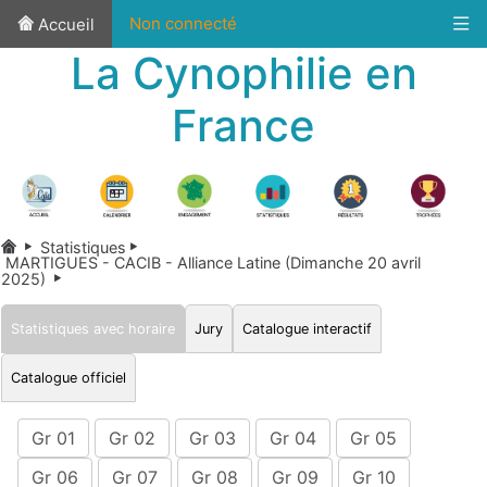
Non connecté
Accueil
La Cynophilie en
France
Statistiques
MARTIGUES - CACIB - Alliance Latine (Dimanche 20 avril
2025)
Statistiques avec horaire
Jury
Catalogue interactif
Catalogue officiel
Gr 01
Gr 02
Gr 03
Gr 04
Gr 05
Gr 06
Gr 07
Gr 08
Gr 09
Gr 10