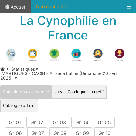
Non connecté
Accueil
La Cynophilie en
France
Statistiques
MARTIGUES - CACIB - Alliance Latine (Dimanche 20 avril
2025)
Statistiques avec horaire
Jury
Catalogue interactif
Catalogue officiel
Gr 01
Gr 02
Gr 03
Gr 04
Gr 05
Gr 06
Gr 07
Gr 08
Gr 09
Gr 10