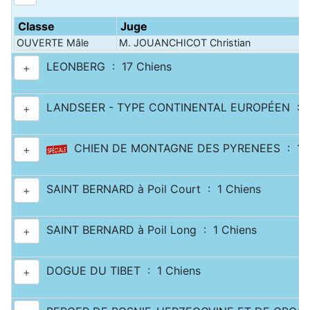
Classe
Juge
P
OUVERTE Mâle
M. JOUANCHICOT Christian
R
LEONBERG : 17 Chiens
+
LANDSEER - TYPE CONTINENTAL EUROPÉEN : 2
+
CHIEN DE MONTAGNE DES PYRENEES : 11 
+
SAINT BERNARD à Poil Court : 1 Chiens
+
SAINT BERNARD à Poil Long : 1 Chiens
+
DOGUE DU TIBET : 1 Chiens
+