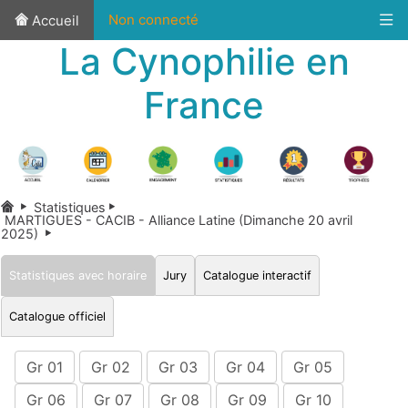
Non connecté
Accueil
La Cynophilie en
France
Statistiques
MARTIGUES - CACIB - Alliance Latine (Dimanche 20 avril
2025)
Statistiques avec horaire
Jury
Catalogue interactif
Catalogue officiel
Gr 01
Gr 02
Gr 03
Gr 04
Gr 05
Gr 06
Gr 07
Gr 08
Gr 09
Gr 10