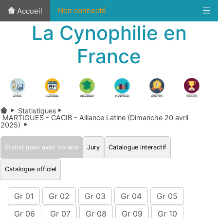
Non connecté
Accueil
La Cynophilie en
France
Statistiques
MARTIGUES - CACIB - Alliance Latine (Dimanche 20 avril
2025)
Statistiques avec horaire
Jury
Catalogue interactif
Catalogue officiel
Gr 01
Gr 02
Gr 03
Gr 04
Gr 05
Gr 06
Gr 07
Gr 08
Gr 09
Gr 10