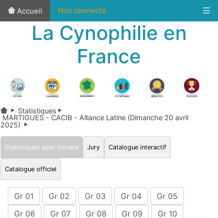
Non connecté
Accueil
La Cynophilie en
France
Statistiques
MARTIGUES - CACIB - Alliance Latine (Dimanche 20 avril
2025)
Statistiques avec horaire
Jury
Catalogue interactif
Catalogue officiel
Gr 01
Gr 02
Gr 03
Gr 04
Gr 05
Gr 06
Gr 07
Gr 08
Gr 09
Gr 10