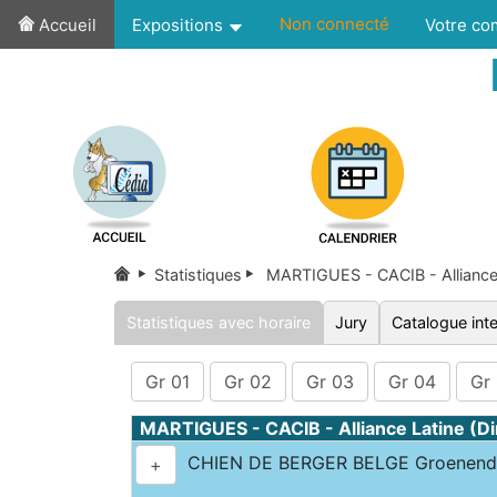
Non connecté
Accueil
Expositions
Votre c
Statistiques
MARTIGUES - CACIB - Alliance 
Statistiques avec horaire
Jury
Catalogue inte
Gr 01
Gr 02
Gr 03
Gr 04
Gr
MARTIGUES - CACIB - Alliance Latine (
CHIEN DE BERGER BELGE Groenenda
+