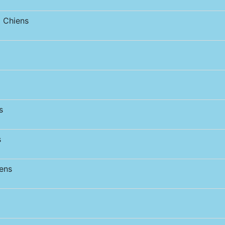
 Chiens
s
s
ens