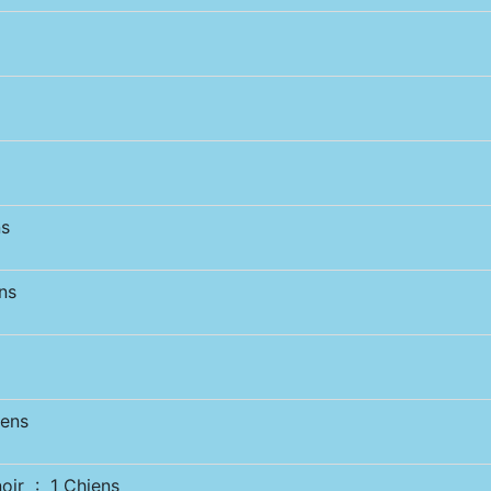
s
ns
ens
ir : 1 Chiens