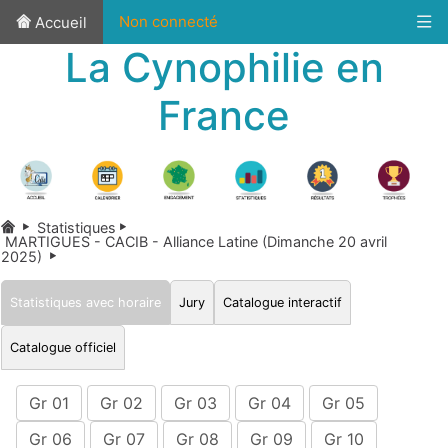
Non connecté
Accueil
La Cynophilie en
France
Statistiques
MARTIGUES - CACIB - Alliance Latine (Dimanche 20 avril
2025)
Statistiques avec horaire
Jury
Catalogue interactif
Catalogue officiel
Gr 01
Gr 02
Gr 03
Gr 04
Gr 05
Gr 06
Gr 07
Gr 08
Gr 09
Gr 10