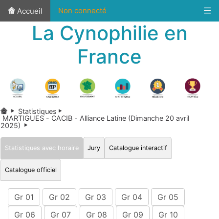
Non connecté
Accueil
La Cynophilie en
France
Statistiques
MARTIGUES - CACIB - Alliance Latine (Dimanche 20 avril
2025)
Statistiques avec horaire
Jury
Catalogue interactif
Catalogue officiel
Gr 01
Gr 02
Gr 03
Gr 04
Gr 05
Gr 06
Gr 07
Gr 08
Gr 09
Gr 10