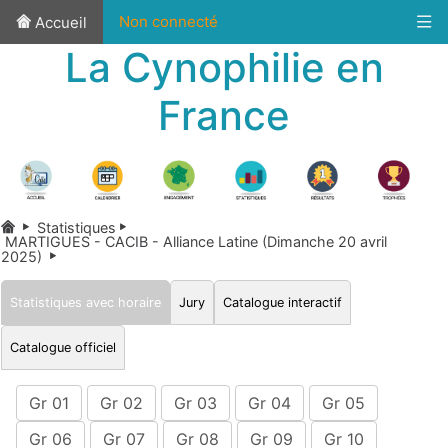
Non connecté
Accueil
La Cynophilie en
France
Statistiques
MARTIGUES - CACIB - Alliance Latine (Dimanche 20 avril
2025)
Statistiques avec horaire
Jury
Catalogue interactif
Catalogue officiel
Gr 01
Gr 02
Gr 03
Gr 04
Gr 05
Gr 06
Gr 07
Gr 08
Gr 09
Gr 10