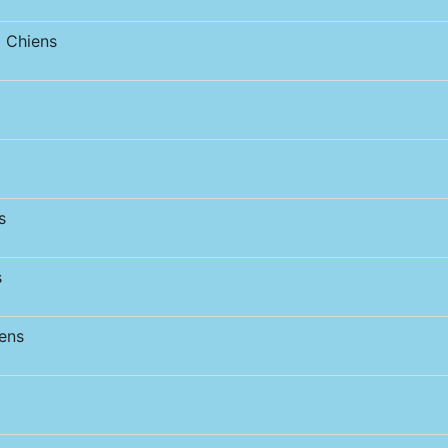
 Chiens
s
s
ens