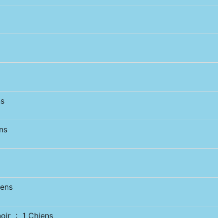
s
ns
ens
ir : 1 Chiens