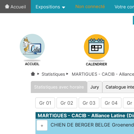
Non connecté
Accueil
Expositions
Votre c
Statistiques
MARTIGUES - CACIB - Alliance 
Statistiques avec horaire
Jury
Catalogue inte
Gr 01
Gr 02
Gr 03
Gr 04
Gr
MARTIGUES - CACIB - Alliance Latine (
CHIEN DE BERGER BELGE Groenenda
+