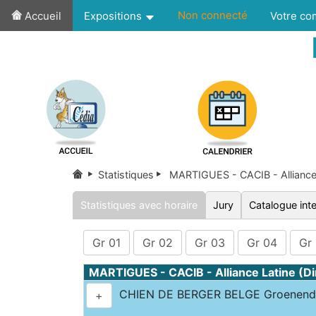
Non connecté
Accueil
Expositions
Votre c
Statistiques
MARTIGUES - CACIB - Alliance 
Statistiques avec horaire
Jury
Catalogue inte
Gr 01
Gr 02
Gr 03
Gr 04
Gr
MARTIGUES - CACIB - Alliance Latine (
CHIEN DE BERGER BELGE Groenenda
+