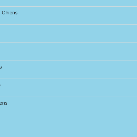
 Chiens
s
s
ens