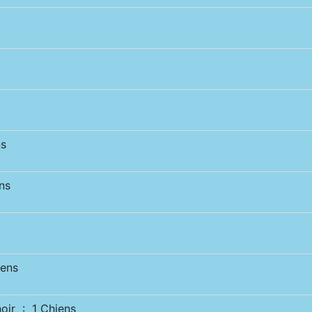
s
ns
ens
ir : 1 Chiens