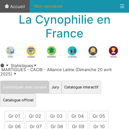
Non connecté
Accueil
La Cynophilie en
France
Statistiques
MARTIGUES - CACIB - Alliance Latine (Dimanche 20 avril
2025)
Statistiques avec horaire
Jury
Catalogue interactif
Catalogue officiel
Gr 01
Gr 02
Gr 03
Gr 04
Gr 05
Gr 06
Gr 07
Gr 08
Gr 09
Gr 10