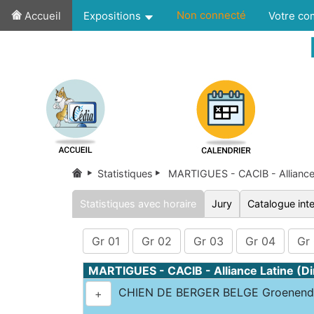
Non connecté
Accueil
Expositions
Votre c
Statistiques
MARTIGUES - CACIB - Alliance 
Statistiques avec horaire
Jury
Catalogue inte
Gr 01
Gr 02
Gr 03
Gr 04
Gr
MARTIGUES - CACIB - Alliance Latine (
CHIEN DE BERGER BELGE Groenenda
+