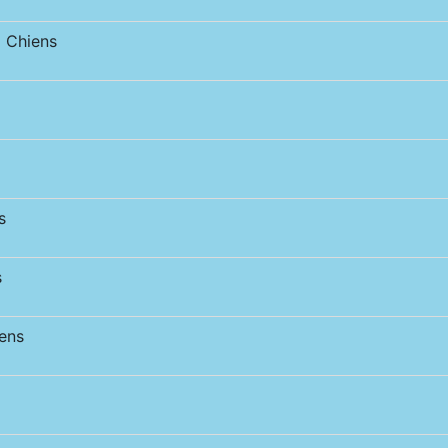
 Chiens
s
s
ens