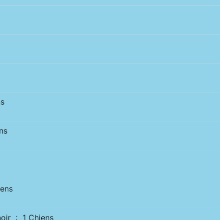
s
ns
ens
ir : 1 Chiens