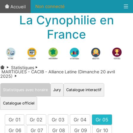
Non connecté
Accueil
La Cynophilie en
France
Statistiques
MARTIGUES - CACIB - Alliance Latine (Dimanche 20 avril
2025)
Statistiques avec horaire
Jury
Catalogue interactif
Catalogue officiel
Gr 01
Gr 02
Gr 03
Gr 04
Gr 05
Gr 06
Gr 07
Gr 08
Gr 09
Gr 10