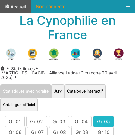
Non connecté
Accueil
La Cynophilie en
France
Statistiques
MARTIGUES - CACIB - Alliance Latine (Dimanche 20 avril
2025)
Statistiques avec horaire
Jury
Catalogue interactif
Catalogue officiel
Gr 01
Gr 02
Gr 03
Gr 04
Gr 05
Gr 06
Gr 07
Gr 08
Gr 09
Gr 10