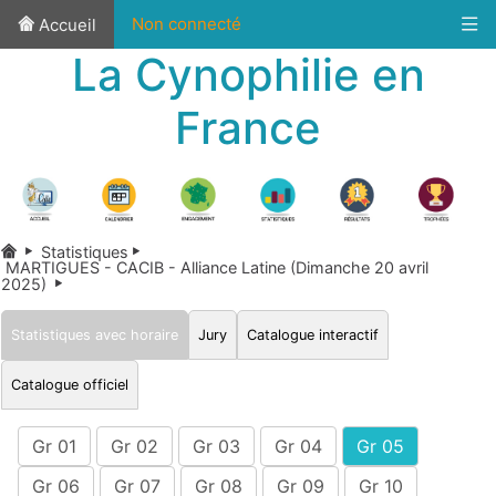
Non connecté
Accueil
La Cynophilie en
France
Statistiques
MARTIGUES - CACIB - Alliance Latine (Dimanche 20 avril
2025)
Statistiques avec horaire
Jury
Catalogue interactif
Catalogue officiel
Gr 01
Gr 02
Gr 03
Gr 04
Gr 05
Gr 06
Gr 07
Gr 08
Gr 09
Gr 10