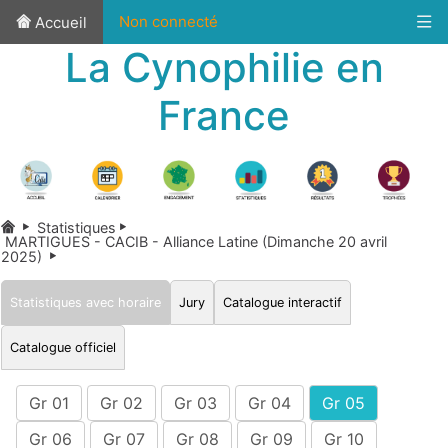
Non connecté
Accueil
La Cynophilie en
France
Statistiques
MARTIGUES - CACIB - Alliance Latine (Dimanche 20 avril
2025)
Statistiques avec horaire
Jury
Catalogue interactif
Catalogue officiel
Gr 01
Gr 02
Gr 03
Gr 04
Gr 05
Gr 06
Gr 07
Gr 08
Gr 09
Gr 10