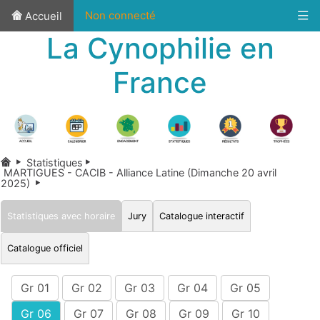
Non connecté
Accueil
La Cynophilie en
France
Statistiques
MARTIGUES - CACIB - Alliance Latine (Dimanche 20 avril
2025)
Statistiques avec horaire
Jury
Catalogue interactif
Catalogue officiel
Gr 01
Gr 02
Gr 03
Gr 04
Gr 05
Gr 06
Gr 07
Gr 08
Gr 09
Gr 10