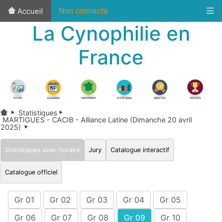
Non connecté
Accueil
La Cynophilie en
France
Statistiques
MARTIGUES - CACIB - Alliance Latine (Dimanche 20 avril
2025)
Statistiques avec horaire
Jury
Catalogue interactif
Catalogue officiel
Gr 01
Gr 02
Gr 03
Gr 04
Gr 05
Gr 06
Gr 07
Gr 08
Gr 09
Gr 10