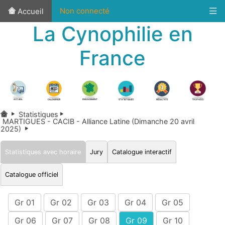
Non connecté
Accueil
La Cynophilie en
France
Statistiques
MARTIGUES - CACIB - Alliance Latine (Dimanche 20 avril
2025)
Statistiques avec horaire
Jury
Catalogue interactif
Catalogue officiel
Gr 01
Gr 02
Gr 03
Gr 04
Gr 05
Gr 06
Gr 07
Gr 08
Gr 09
Gr 10