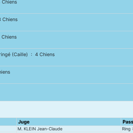
 Chiens
 Chiens
Chiens
gé (Caille) : 4 Chiens
iens
Juge
Pas
M. KLEIN Jean-Claude
Ring 