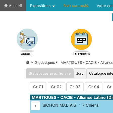
Non connecté
Accueil
Expositions
Votre c
Statistiques
MARTIGUES - CACIB - Alliance 
Statistiques avec horaire
Jury
Catalogue inte
Gr 01
Gr 02
Gr 03
Gr 04
Gr
MARTIGUES - CACIB - Alliance Latine (D
BICHON MALTAIS : 7 Chiens
+