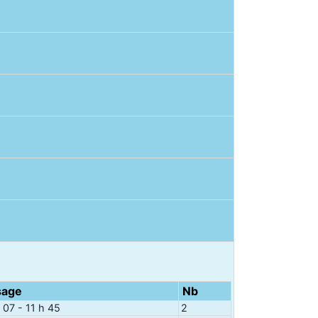
sage
Nb
: 07 - 11 h 45
2