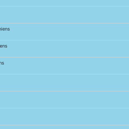
iens
ens
ns