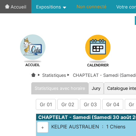
Non connecté
Accueil
Expositions
Votre c
Statistiques
CHAPTELAT - Samedi (Samedi
Statistiques avec horaire
Jury
Catalogue inte
Gr 01
Gr 02
Gr 03
Gr 04
Gr
CHAPTELAT - Samedi (Samedi 30 août 
KELPIE AUSTRALIEN : 1 Chiens
+