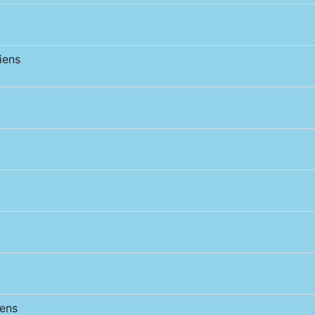
iens
ens