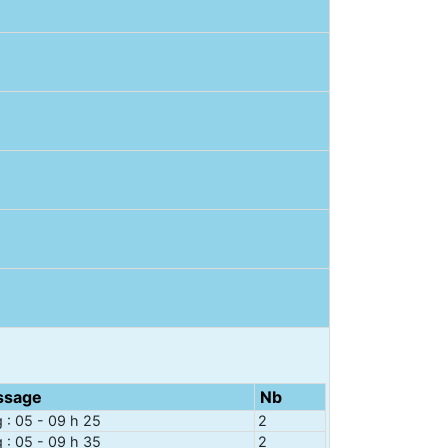
ssage
Nb
g : 05 - 09 h 25
2
g : 05 - 09 h 35
2