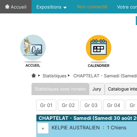
Non connecté
Accueil
Expositions
Votre c
Statistiques
CHAPTELAT - Samedi (Samedi
Statistiques avec horaire
Jury
Catalogue inte
Gr 01
Gr 02
Gr 03
Gr 04
Gr
CHAPTELAT - Samedi (Samedi 30 août 
KELPIE AUSTRALIEN : 1 Chiens
+