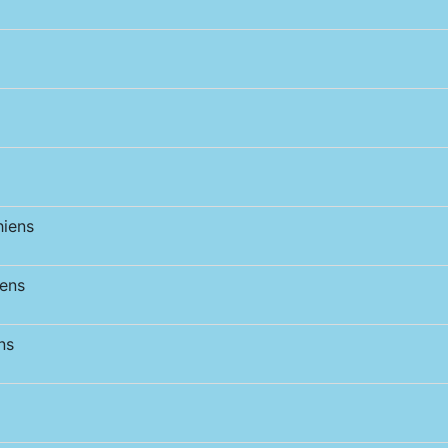
iens
ens
ns