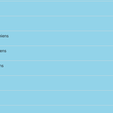
iens
ens
ns