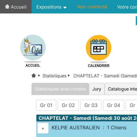
Non connecté
Accueil
Expositions
Votre c
Statistiques
CHAPTELAT - Samedi (Samedi
Statistiques avec horaire
Jury
Catalogue inte
Gr 01
Gr 02
Gr 03
Gr 04
Gr
CHAPTELAT - Samedi (Samedi 30 août 
KELPIE AUSTRALIEN : 1 Chiens
+