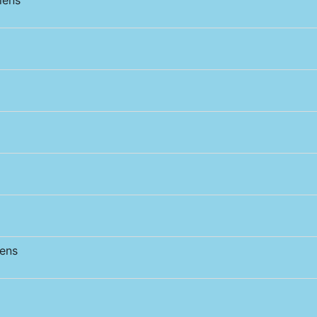
iens
ens