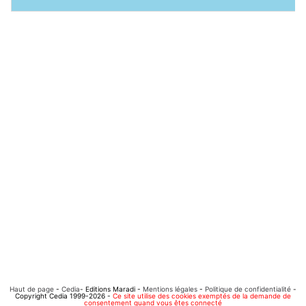
Haut de page
-
Cedia
- Editions Maradi -
Mentions légales
-
Politique de confidentialité
-
Copyright Cedia 1999-2026 -
Ce site utilise des cookies exemptés de la demande de
consentement quand vous êtes connecté