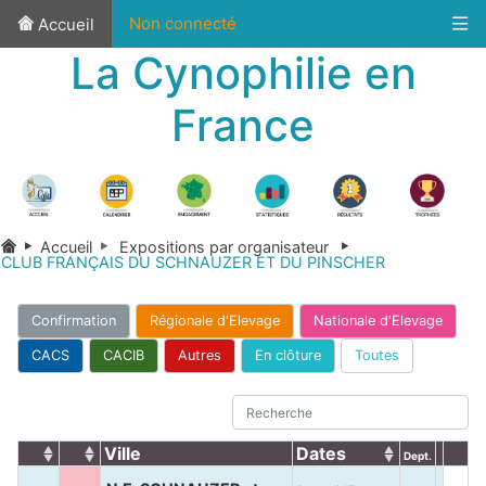
Non connecté
Accueil
La Cynophilie en
France
Accueil
Expositions par organisateur
CLUB FRANÇAIS DU SCHNAUZER ET DU PINSCHER
Confirmation
Régionale d'Elevage
Nationale d'Elevage
CACS
CACIB
Autres
En clôture
Toutes
Ville
Dates
Dept.