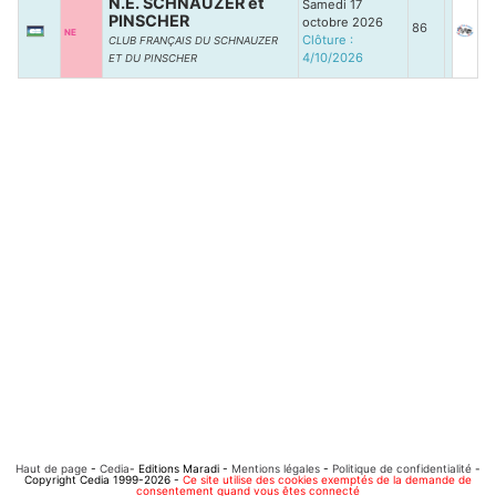
N.E. SCHNAUZER et
Samedi 17
PINSCHER
octobre 2026
86
NE
Clôture :
CLUB FRANÇAIS DU SCHNAUZER
4/10/2026
ET DU PINSCHER
Haut de page
-
Cedia
- Editions Maradi -
Mentions légales
-
Politique de confidentialité
-
Copyright Cedia 1999-2026 -
Ce site utilise des cookies exemptés de la demande de
consentement quand vous êtes connecté