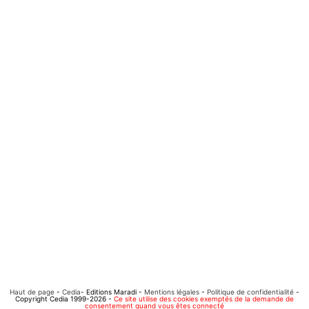
Haut de page
-
Cedia
- Editions Maradi -
Mentions légales
-
Politique de confidentialité
-
Copyright Cedia 1999-2026 -
Ce site utilise des cookies exemptés de la demande de
consentement quand vous êtes connecté