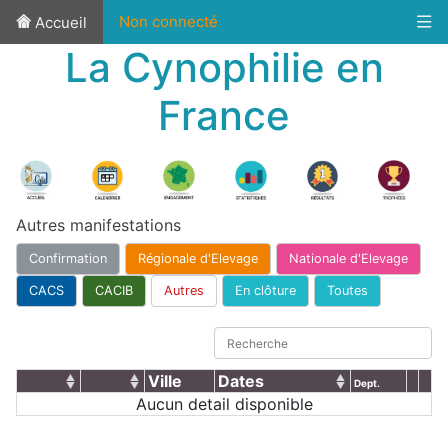
Non connecté
Accueil
La Cynophilie en
France
Autres manifestations
Confirmation
Régionale d'Elevage
Nationale d'Elevage
CACS
CACIB
Autres
En clôture
Toutes
Ville
Dates
Dept.
Aucun detail disponible