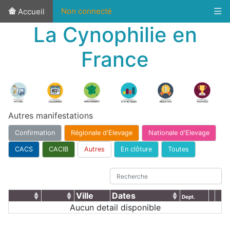
Non connecté
Accueil
La Cynophilie en
France
Autres manifestations
Confirmation
Régionale d'Elevage
Nationale d'Elevage
CACS
CACIB
Autres
En clôture
Toutes
Ville
Dates
Dept.
Aucun detail disponible