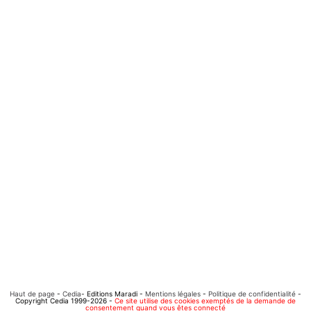
Haut de page
-
Cedia
- Editions Maradi -
Mentions légales
-
Politique de confidentialité
-
Copyright Cedia 1999-2026 -
Ce site utilise des cookies exemptés de la demande de
consentement quand vous êtes connecté