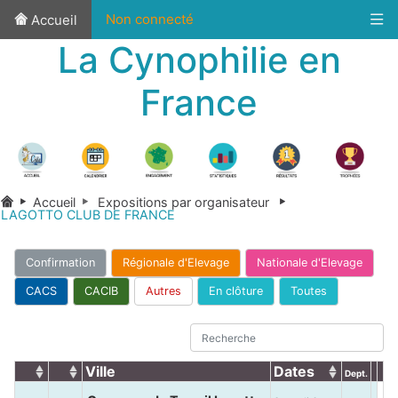
Non connecté
Accueil
La Cynophilie en
France
Accueil
Expositions par organisateur
LAGOTTO CLUB DE FRANCE
Confirmation
Régionale d'Elevage
Nationale d'Elevage
CACS
CACIB
Autres
En clôture
Toutes
Ville
Dates
Dept.