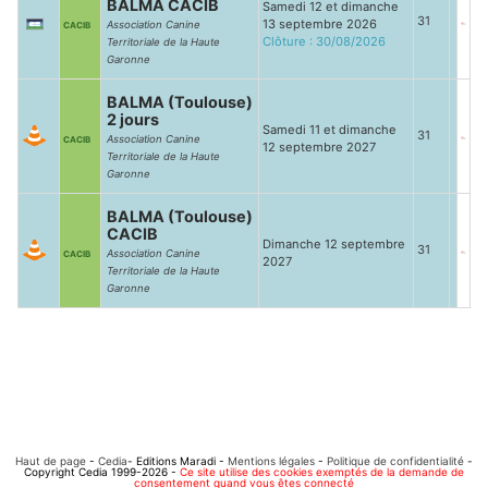
BALMA CACIB
Samedi 12 et dimanche
31
13 septembre 2026
Association Canine
CACIB
Clôture : 30/08/2026
Territoriale de la Haute
Garonne
BALMA (Toulouse)
2 jours
Samedi 11 et dimanche
31
Association Canine
CACIB
12 septembre 2027
Territoriale de la Haute
Garonne
BALMA (Toulouse)
CACIB
Dimanche 12 septembre
31
Association Canine
CACIB
2027
Territoriale de la Haute
Garonne
Haut de page
-
Cedia
- Editions Maradi -
Mentions légales
-
Politique de confidentialité
-
Copyright Cedia 1999-2026 -
Ce site utilise des cookies exemptés de la demande de
consentement quand vous êtes connecté