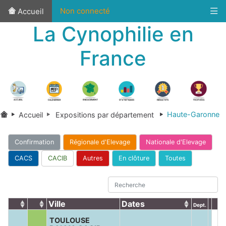
Non connecté
Accueil
La Cynophilie en
France
Haute-Garonne
Accueil
Expositions par département
Confirmation
Régionale d'Elevage
Nationale d'Elevage
CACS
CACIB
Autres
En clôture
Toutes
Ville
Dates
Dept.
TOULOUSE