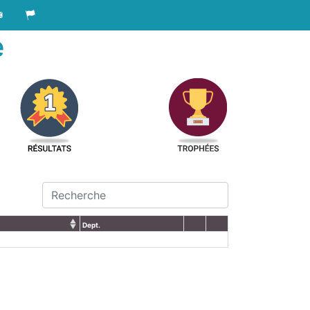
e
Dept.