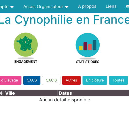
A propos
Liens
ompte
Accès Organisateur
La Cynophilie en Franc
 d'Elevage
CACS
CACIB
Autres
En clôture
Toutes
Ville
Dates
Aucun detail disponible