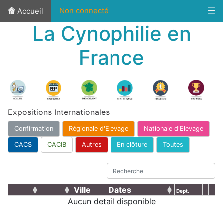
Non connecté
Accueil
La Cynophilie en
France
Expositions Internationales
Confirmation
Régionale d'Elevage
Nationale d'Elevage
CACS
CACIB
Autres
En clôture
Toutes
Ville
Dates
Dept.
Aucun detail disponible