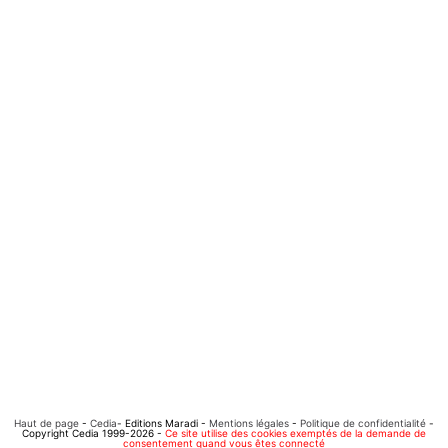
Haut de page
-
Cedia
- Editions Maradi -
Mentions légales
-
Politique de confidentialité
-
Copyright Cedia 1999-2026 -
Ce site utilise des cookies exemptés de la demande de
consentement quand vous êtes connecté