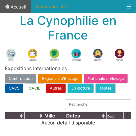
Non connecté
Accueil
La Cynophilie en
France
Expositions Internationales
Confirmation
Régionale d'Elevage
Nationale d'Elevage
CACS
CACIB
Autres
En clôture
Toutes
Ville
Dates
Dept.
Aucun detail disponible