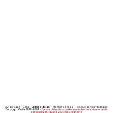
Haut de page
-
Cedia
- Editions Maradi -
Mentions légales
-
Politique de confidentialité
-
Copyright Cedia 1999-2026 -
Ce site utilise des cookies exemptés de la demande de
consentement quand vous êtes connecté