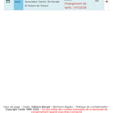
44
Association Canine Territoriale
CACS
Changement de
St Hubert de l'Ouest
tarifs : 1/11/2026
Haut de page
-
Cedia
- Editions Maradi -
Mentions légales
-
Politique de confidentialité
-
Copyright Cedia 1999-2026 -
Ce site utilise des cookies exemptés de la demande de
consentement quand vous êtes connecté