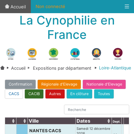
Non connecté
Accueil
La Cynophilie en
France
Loire-Atlantique
Accueil
Expositions par département
Confirmation
Régionale d'Elevage
Nationale d'Elevage
CACS
CACIB
Autres
En clôture
Toutes
Ville
Dates
Dept.
Samedi 12 décembre
NANTES CACS
2026