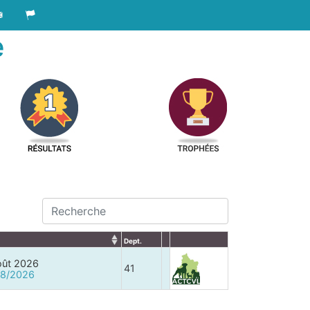
e
Dept.
oût 2026
41
/08/2026