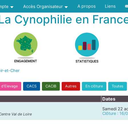
A propos
Liens
ompte
Accès Organisateur
La Cynophilie en Franc
ir-et-Cher
 d'Elevage
CACS
CACIB
Autres
En clôture
Toutes
Dates
Samedi 22 a
Clôture : 16
Centre Val de Loire