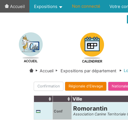
Non connecté
Accueil
Expositions
Votre c
Lo
Accueil
Expositions par département
Confirmation
Régionale d'Elevage
Nationale
Ville
Romorantin
Conf
Association Canine Territoriale 