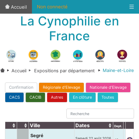
Non connecté
Accueil
La Cynophilie en
France
Maine-et-Loire
Accueil
Expositions par département
Confirmation
Régionale d'Elevage
Nationale d'Elevage
CACS
CACIB
Autres
En clôture
Toutes
Ville
Dates
Dept.
Segré
Samedi 22 août 2026