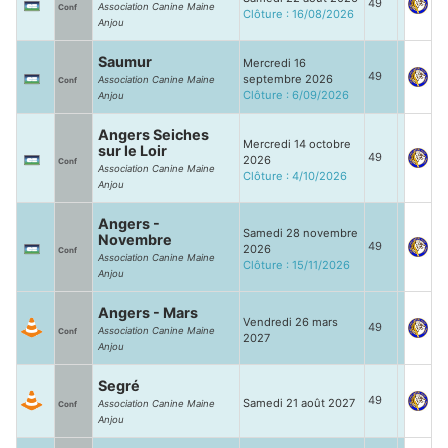
49
Association Canine Maine
Conf
Clôture : 16/08/2026
Anjou
Saumur
Mercredi 16
49
septembre 2026
Association Canine Maine
Conf
Clôture : 6/09/2026
Anjou
Angers Seiches
Mercredi 14 octobre
sur le Loir
49
2026
Conf
Association Canine Maine
Clôture : 4/10/2026
Anjou
Angers -
Samedi 28 novembre
Novembre
49
2026
Conf
Association Canine Maine
Clôture : 15/11/2026
Anjou
Angers - Mars
Vendredi 26 mars
49
Association Canine Maine
Conf
2027
Anjou
Segré
49
Samedi 21 août 2027
Association Canine Maine
Conf
Anjou