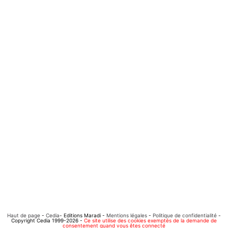
Haut de page
-
Cedia
- Editions Maradi -
Mentions légales
-
Politique de confidentialité
-
Copyright Cedia 1999-2026 -
Ce site utilise des cookies exemptés de la demande de
consentement quand vous êtes connecté