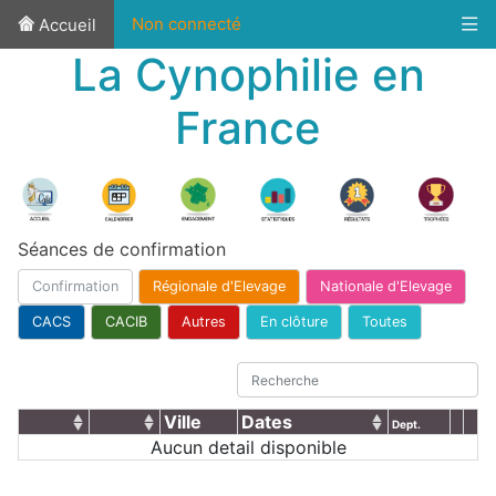
Non connecté
Accueil
La Cynophilie en
France
Séances de confirmation
Confirmation
Régionale d'Elevage
Nationale d'Elevage
CACS
CACIB
Autres
En clôture
Toutes
Ville
Dates
Dept.
Aucun detail disponible