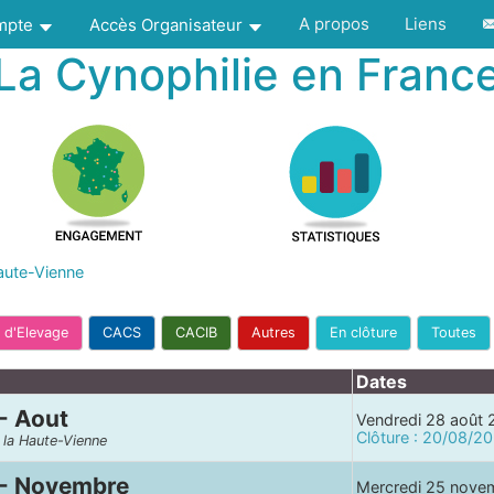
A propos
Liens
ompte
Accès Organisateur
La Cynophilie en Franc
aute-Vienne
 d'Elevage
CACS
CACIB
Autres
En clôture
Toutes
Dates
- Aout
Vendredi 28 août
Clôture : 20/08/2
e la Haute-Vienne
 - Novembre
Mercredi 25 nove