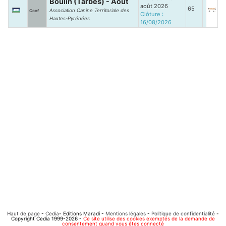
Boulin (Tarbes) - Août
août 2026
65
Association Canine Territoriale des
Conf
Clôture :
Hautes-Pyrénées
16/08/2026
Haut de page
-
Cedia
- Editions Maradi -
Mentions légales
-
Politique de confidentialité
-
Copyright Cedia 1999-2026 -
Ce site utilise des cookies exemptés de la demande de
consentement quand vous êtes connecté