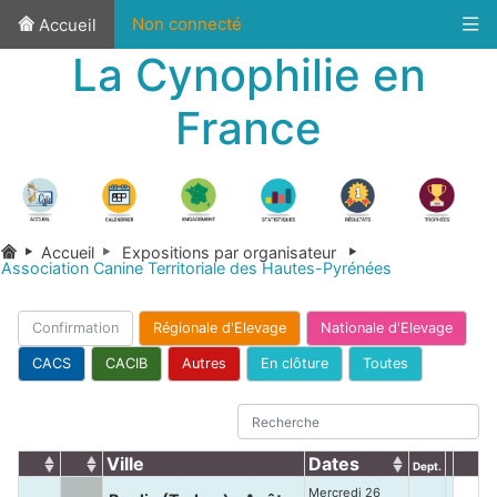
Non connecté
Accueil
La Cynophilie en
France
Accueil
Expositions par organisateur
Association Canine Territoriale des Hautes-Pyrénées
Confirmation
Régionale d'Elevage
Nationale d'Elevage
CACS
CACIB
Autres
En clôture
Toutes
Ville
Dates
Dept.
Mercredi 26