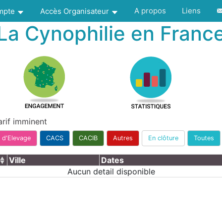
A propos
Liens
ompte
Accès Organisateur
La Cynophilie en Franc
arif imminent
 d'Elevage
CACS
CACIB
Autres
En clôture
Toutes
Ville
Dates
Aucun detail disponible