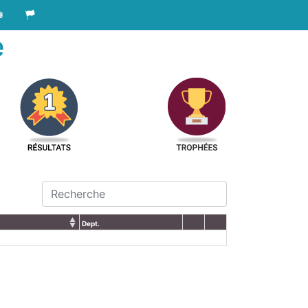
e
Dept.