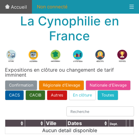
Non connecté
Accueil
La Cynophilie en
France
Expositions en clôture ou changement de tarif
imminent
Confirmation
Régionale d'Elevage
Nationale d'Elevage
CACS
CACIB
Autres
En clôture
Toutes
Ville
Dates
Dept.
Aucun detail disponible