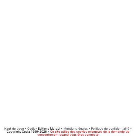
Haut de page
-
Cedia
- Editions Maradi -
Mentions légales
-
Politique de confidentialité
-
Copyright Cedia 1999-2026 -
Ce site utilise des cookies exemptés de la demande de
consentement quand vous êtes connecté