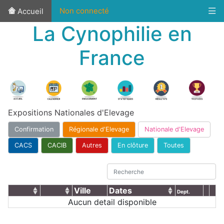
Non connecté
Accueil
La Cynophilie en
France
Expositions Nationales d'Elevage
Confirmation
Régionale d'Elevage
Nationale d'Elevage
CACS
CACIB
Autres
En clôture
Toutes
Ville
Dates
Dept.
Aucun detail disponible