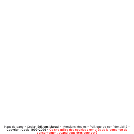
Haut de page
-
Cedia
- Editions Maradi -
Mentions légales
-
Politique de confidentialité
-
Copyright Cedia 1999-2026 -
Ce site utilise des cookies exemptés de la demande de
consentement quand vous êtes connecté