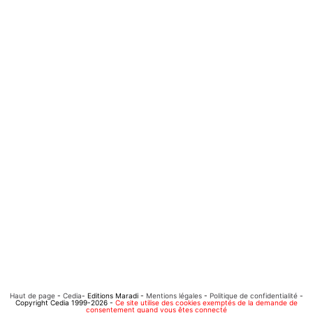
Haut de page
-
Cedia
- Editions Maradi -
Mentions légales
-
Politique de confidentialité
-
Copyright Cedia 1999-2026 -
Ce site utilise des cookies exemptés de la demande de
consentement quand vous êtes connecté