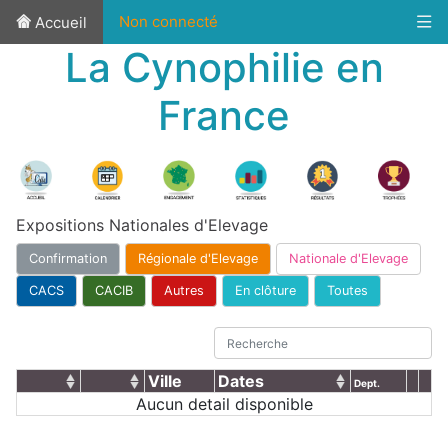
Non connecté
Accueil
La Cynophilie en
France
Expositions Nationales d'Elevage
Confirmation
Régionale d'Elevage
Nationale d'Elevage
CACS
CACIB
Autres
En clôture
Toutes
Ville
Dates
Dept.
Aucun detail disponible