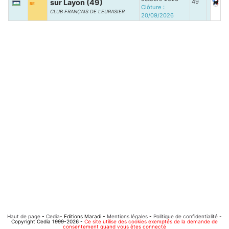
sur Layon (49)
49
RE
Clôture :
CLUB FRANÇAIS DE L'EURASIER
20/09/2026
Haut de page
-
Cedia
- Editions Maradi -
Mentions légales
-
Politique de confidentialité
-
Copyright Cedia 1999-2026 -
Ce site utilise des cookies exemptés de la demande de
consentement quand vous êtes connecté