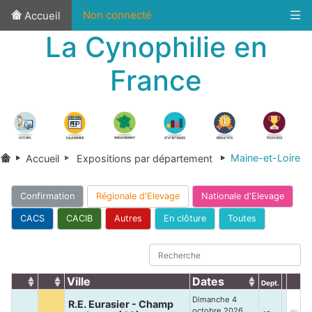
Non connecté
Accueil
La Cynophilie en
France
Maine-et-Loire
Accueil
Expositions par département
Confirmation
Régionale d'Elevage
Nationale d'Elevage
CACS
CACIB
Autres
En clôture
Toutes
Ville
Dates
Dept.
Dimanche 4
R.E. Eurasier - Champ
octobre 2026