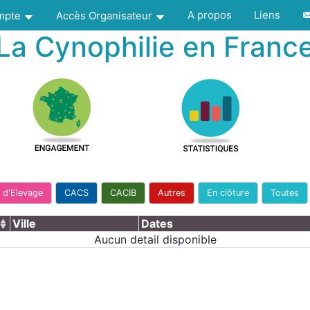
A propos
Liens
ompte
Accès Organisateur
La Cynophilie en Franc
 d'Elevage
CACS
CACIB
Autres
En clôture
Toutes
Ville
Dates
Aucun detail disponible