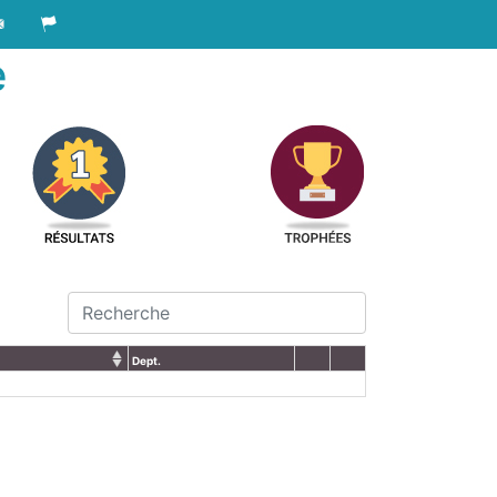
e
Dept.