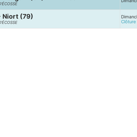
Dimanc
D’ÉCOSSE
 Niort (79)
Dimanc
Clôture
D’ÉCOSSE