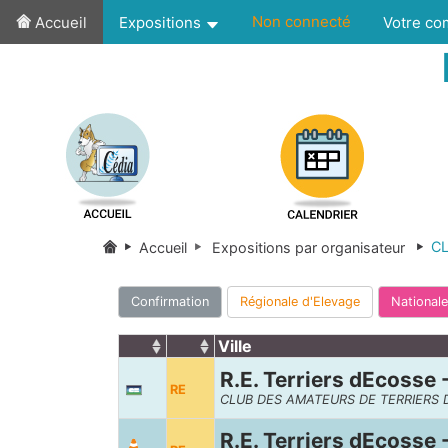
Non connecté
Accueil
Expositions
Votre c
CL
Accueil
Expositions par organisateur
Confirmation
Régionale d'Elevage
Nationale
Ville
R.E. Terriers dEcosse 
RE
CLUB DES AMATEURS DE TERRIERS 
R.E. Terriers dEcosse