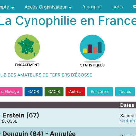
A propos
Liens
ompte
Accès Organisateur
La Cynophilie en Franc
UB DES AMATEURS DE TERRIERS D’ÉCOSSE
 d'Elevage
CACS
CACIB
Autres
En clôture
Toutes
Dates
- Erstein (67)
Samedi
Clôture
D’ÉCOSSE
 - Denguin (64) - Annulée