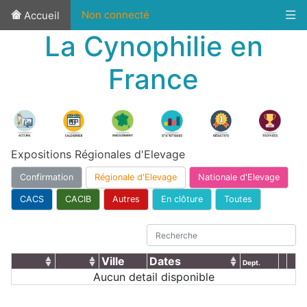
Non connecté
Accueil
La Cynophilie en
France
Expositions Régionales d'Elevage
Confirmation
Régionale d'Elevage
Nationale d'Elevage
CACS
CACIB
Autres
En clôture
Toutes
Ville
Dates
Dept.
Aucun detail disponible