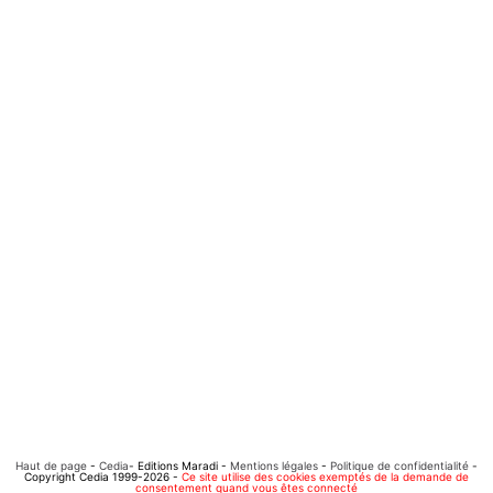
Haut de page
-
Cedia
- Editions Maradi -
Mentions légales
-
Politique de confidentialité
-
Copyright Cedia 1999-2026 -
Ce site utilise des cookies exemptés de la demande de
consentement quand vous êtes connecté