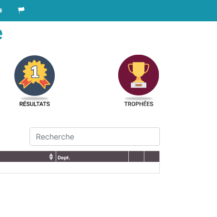
e
Dept.