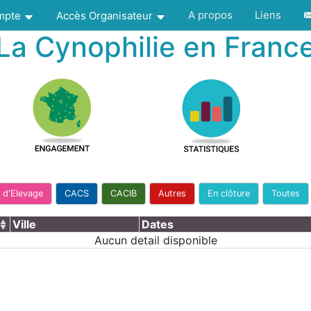
A propos
Liens
ompte
Accès Organisateur
La Cynophilie en Franc
 d'Elevage
CACS
CACIB
Autres
En clôture
Toutes
Ville
Dates
Aucun detail disponible