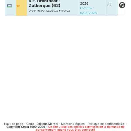
R.E. Drahthaar -
2026
Zutkerque (62)
62
RE
Clôture :
DRAHTHAAR CLUB DE FRANCE
9/08/2026
Haut de page
-
Cedia
- Editions Maradi -
Mentions légales
-
Politique de confidentialité
-
Copyright Cedia 1999-2026 -
Ce site utilise des cookies exemptés de la demande de
consentement quand vous êtes connecté