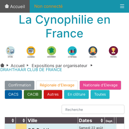
Non connecté
Accueil
La Cynophilie en
France
Accueil
Expositions par organisateur
DRAHTHAAR CLUB DE FRANCE
Confirmation
Régionale d'Elevage
Nationale d'Elevage
CACS
CACIB
Autres
En clôture
Toutes
Ville
Dates
Dept.
Samedi 22 août