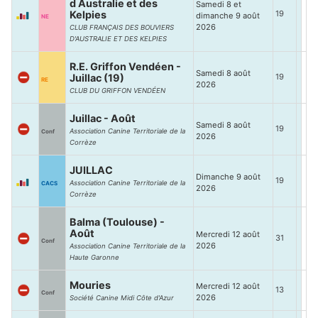
d Australie et des
Samedi 8 et
Kelpies
19
dimanche 9 août
NE
2026
CLUB FRANÇAIS DES BOUVIERS
D'AUSTRALIE ET DES KELPIES
R.E. Griffon Vendéen -
Samedi 8 août
Juillac (19)
19
RE
2026
CLUB DU GRIFFON VENDÉEN
Juillac - Août
Samedi 8 août
19
Association Canine Territoriale de la
Conf
2026
Corrèze
JUILLAC
Dimanche 9 août
19
Association Canine Territoriale de la
CACS
2026
Corrèze
Balma (Toulouse) -
Août
Mercredi 12 août
31
Conf
2026
Association Canine Territoriale de la
Haute Garonne
Mouries
Mercredi 12 août
13
Conf
2026
Société Canine Midi Côte d'Azur