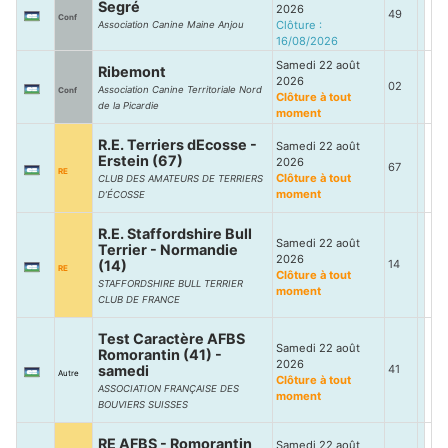
Segré
2026
49
Conf
Clôture :
Association Canine Maine Anjou
16/08/2026
Samedi 22 août
Ribemont
2026
02
Association Canine Territoriale Nord
Conf
Clôture à tout
de la Picardie
moment
R.E. Terriers dEcosse -
Samedi 22 août
Erstein (67)
2026
67
RE
Clôture à tout
CLUB DES AMATEURS DE TERRIERS
moment
D’ÉCOSSE
R.E. Staffordshire Bull
Samedi 22 août
Terrier - Normandie
2026
(14)
14
RE
Clôture à tout
STAFFORDSHIRE BULL TERRIER
moment
CLUB DE FRANCE
Test Caractère AFBS
Samedi 22 août
Romorantin (41) -
2026
samedi
41
Autre
Clôture à tout
ASSOCIATION FRANÇAISE DES
moment
BOUVIERS SUISSES
RE AFBS - Romorantin
Samedi 22 août