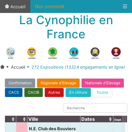
Non connecté
Accueil
La Cynophilie en
France
Accueil
272 Expositions
(13324 engagements en ligne)
Confirmation
Régionale d'Elevage
Nationale d'Elevage
CACS
CACIB
Autres
En clôture
Toutes
Ville
Dates
Dept.
N.E. Club des Bouviers