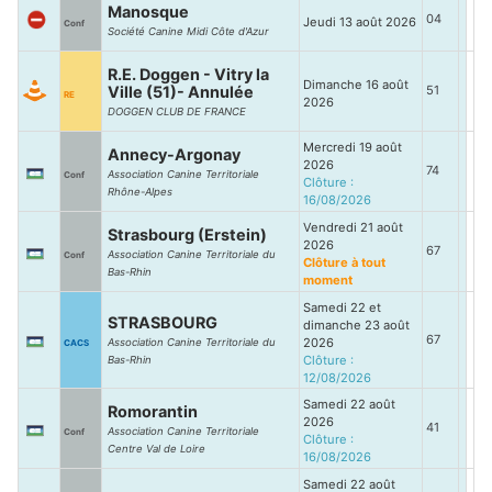
Manosque
04
Jeudi 13 août 2026
Conf
Société Canine Midi Côte d'Azur
R.E. Doggen - Vitry la
Dimanche 16 août
Ville (51)- Annulée
51
RE
2026
DOGGEN CLUB DE FRANCE
Mercredi 19 août
Annecy-Argonay
2026
74
Association Canine Territoriale
Conf
Clôture :
Rhône-Alpes
16/08/2026
Vendredi 21 août
Strasbourg (Erstein)
2026
67
Association Canine Territoriale du
Conf
Clôture à tout
Bas-Rhin
moment
Samedi 22 et
STRASBOURG
dimanche 23 août
67
2026
Association Canine Territoriale du
CACS
Clôture :
Bas-Rhin
12/08/2026
Samedi 22 août
Romorantin
2026
41
Association Canine Territoriale
Conf
Clôture :
Centre Val de Loire
16/08/2026
Samedi 22 août